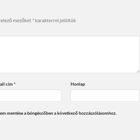
telező mezőket
*
karakterrel jelöltük
ail cím
*
Honlap
mem mentése a böngészőben a következő hozzászólásomhoz.