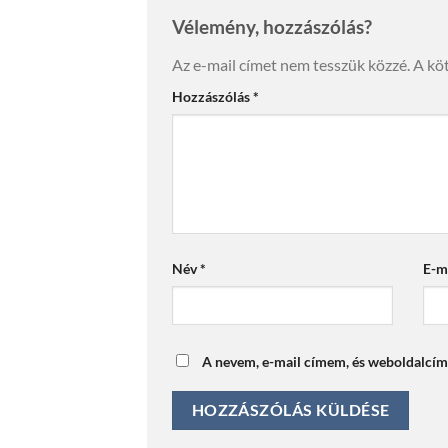
Vélemény, hozzászólás?
Az e-mail címet nem tesszük közzé.
A kö
Hozzászólás
*
Név
*
E-m
A nevem, e-mail címem, és weboldalcí